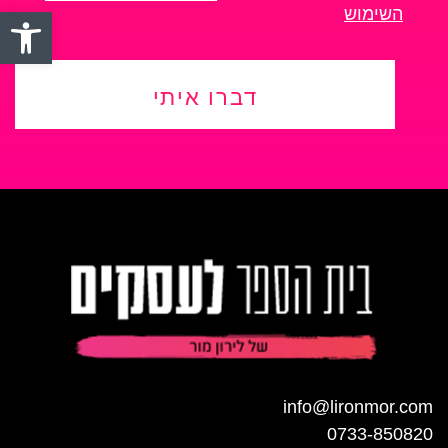
פתח סרגל
השימוש
דברו איתי
info@lironmor.com
0733-850820