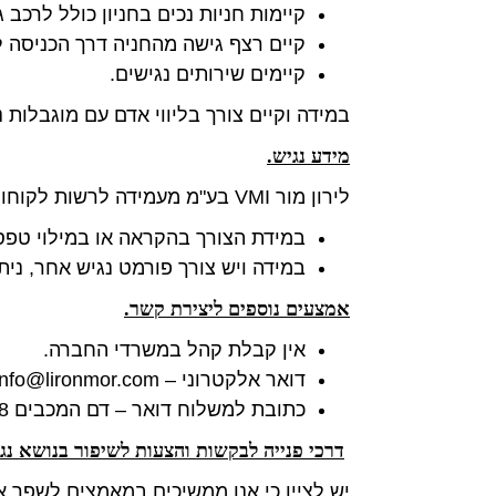
קיימות חניות נכים בחניון כולל לרכב ג
קיים רצף גישה מהחניה דרך הכניסה 
קיימים שירותים נגישים.
במידה וקיים צורך בליווי אדם עם מוגבלות ניתן ל
מידע נגיש.
לירון מור VMI בע"מ מעמידה לרשות לקוחות עם מוגבלות את האפשרות לקבל מידע הנמסר בשם החברה, באמצעות פורמטים נגישים.
במידת הצורך בהקראה או במילוי טפסים, נית
במידה ויש צורך פורמט נגיש אחר, ניתן לפנו
אמצעים נוספים ליצירת קשר.
אין קבלת קהל במשרדי החברה.
דואר אלקטרוני – info@lironmor.com
כתובת למשלוח דואר – דם המכבים 28, קומה 2, מודיעין-מכבים-רעות.
דרכי פנייה לבקשות והצעות לשיפור בנושא נג
יש לציין כי אנו ממשיכים במאמצים לשפר 