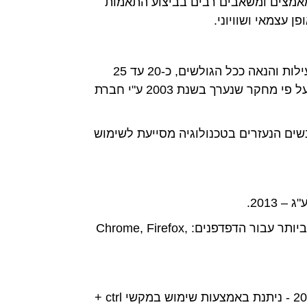
ולתקנות שהותקנו מכוחו, מושקעים מאמצים ומשאבים רבים בביצוע התאמות
 עצמאי ושוויוני.
אתר אינטרנט נגיש הוא אתר המאפשר לאנשים עם מוגבלות ולאנשים מבוגרים לגלוש באותה רמה של יעילות והנאה ככל הגולשים, כ-20 עד 25
אחוזים מהאוכלוסייה נתקלים בקשיי שימוש באינטרנט ועשויים להיטיב מתכני אינטרנט נגישים יותר, כך על פי מחקר שנערך בשנת 2003 ע"י חברת
ת ואנשים הנעזרים בטכנולוגיה מסייעת לשימוש
2013.
האתר מותאם לתצוגה בדפדפנים הנפוצים ולשימוש בטלפון הסלולרי. הבדיקות נבחנו לתאימות הגבוהה ביותר עבור הדפדפנים: Chrome, Firefox,
תכני האתר כתובים בשפה פשוטה ומאורגנים באמצעות כותרות ורשימות, ובנוסף הגדלת התצוגה לכ-200% - ניתנת באמצעות שימוש במקשי ctrl +