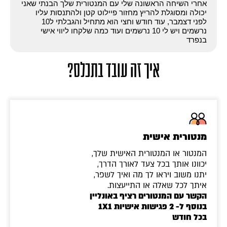
אחרי השיחה הראשונה שלי עם המנטורית שלך הבנתי שאני
יכולה ומסוגלת להריץ מחזור פיילוט קטן ולהתנסות עליו
לפני דצמבר, עוד חודש וחצי הוא מתחיל והגבלתי ל10
נרשמים ויש לי 10 נרשמים ועוד כמה שלקחו ליווי אישי
בנפרד
איך זה עובד בתכלס?
מנטורית אישית
המנטור או המנטורית האישית שלך,
יכוונו אותך בכל צעד לאורך הדרך,
יתנו משוב ויראו לך מה ואיך לשפר,
איתך לכל שאלה או התייעצות.
הקשר עם המנטורים רציף באונליין
בנוסף ל- 2 פגישות אישיות 1X1
בכל חודש