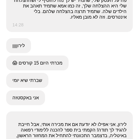
פה על העסק שלי, שתמיד יש לך מה להוסיף לי ושההצלחה
שלי היא ההצלחה שלך, זה כמו אמא שתמיד תאהב את
הילדים שלה. שתמיד תרצה בהצלחה שלהם. בלי
אינטרסים. וזה לא מובן מאליו.
14:28
לירוןןןן
מכרתי היום 15 קורסים 😱
שברתי שיא יומי
אני באקסטזה
לירון, אני אפילו לא יודעת אם את מכירה אותי, אבל חייבת
להגיד לך תודה! הקמתי בית ספר להכנה ללימודי רפואה
באיטליה, בדצמבר התכוונתי להתחיל את המחזור הראשון,