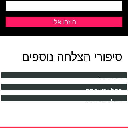
סיפורי הצלחה נוספים
דון שאול
רחל ורשבסקי
רחל ורשבסקי