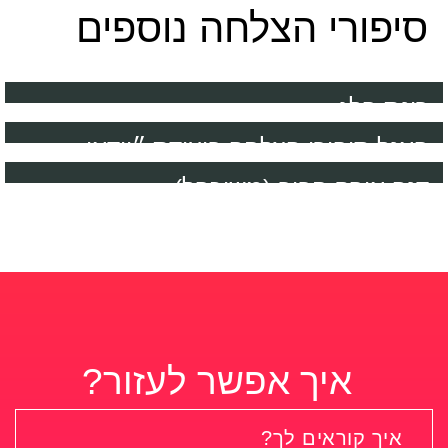
סיפורי הצלחה נוספים
רינת פלג
פאנל סיפורי הצלחה בועידת ״וידאו
פוואר״
דנה אופק חביב (משוכפל)
איך אפשר לעזור?