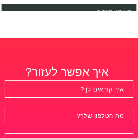
קארין סנקר‎
איך אפשר לעזור?