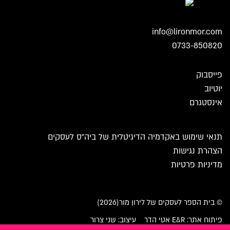
info@lironmor.com
0733-850820
פייסבוק
יוטיוב
אינסטגרם
תנאי שימוש באקדמיה הדיגיטלית של ביה״ס לעסקים
הצהרת נגישות
מדיניות פרטיות
© בית הספר לעסקים של לירון מור(2026)
פיתוח אתר: E&R אטי הדר
עיצוב: שני צרור