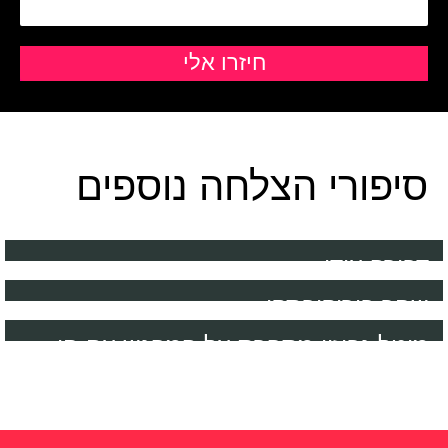
סיפורי הצלחה נוספים
דבורה עידן
שחר בורוקובסקי
מיטל גביזון מספרת על המפגש עם חן
סבח