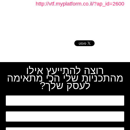
http://
vtf.myplatform.co.il/
?ap_id=2600
רוצה להתייעץ אילו
מהתכניות שלי הכי מתאימה
לעסק שלך?