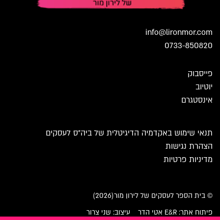
info@lironmor.com
0733-850820
פייסבוק
יוטיוב
אינסטגרם
תנאי שימוש באקדמיה הדיגיטלית של ביה״ס לעסקים
הצהרת נגישות
מדיניות פרטיות
© בית הספר לעסקים של לירון מור(2026)
פיתוח אתר: E&R אטי הדר
עיצוב: שני צרור