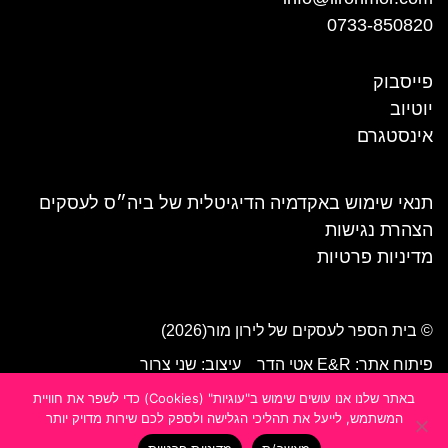
0733-850820
פייסבוק
יוטיוב
אינסטגרם
תנאי שימוש באקדמיה הדיגיטלית של ביה״ס לעסקים
הצהרת נגישות
מדיניות פרטיות
© בית הספר לעסקים של לירון מור(2026)
פיתוח אתר: E&R אטי הדר
עיצוב: שני צרור
באתר שלנו אנו עושים שימוש ב"עוגיות" (Cookies) כדי לשפר את חוויית
המשתמש, לייעל את תהליכי הגלישה ולספק לכם שירות מדויק יותר