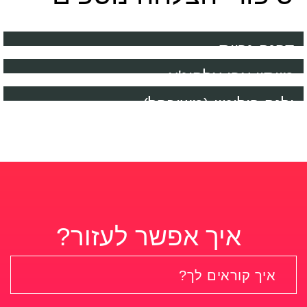
דפנה גרייס
מייסון אבו אלהיג'א
ילנה בולוטין (משוכפל)
איך אפשר לעזור?