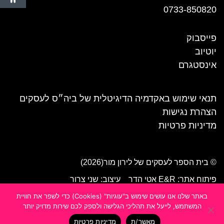
0733-850820
פייסבוק
יוטיוב
אינסטגרם
תנאי שימוש באקדמיה הדיגיטלית של ביה״ס לעסקים
הצהרת נגישות
מדיניות פרטיות
© בית הספר לעסקים של לירון מור(2026)
פיתוח אתר: E&R אטי הדר
עיצוב: שני צרור
באתר שלנו אנו עושים שימוש ב"עוגיות" (Cookies) כדי לשפר את חוויית
המשתמש, לייעל את תהליכי הגלישה ולספק לכם שירות מדויק יותר
מאשר/ת
מדיניות פרטיות