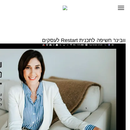
וובינר חשיפה לתכנית Restart לעסקים