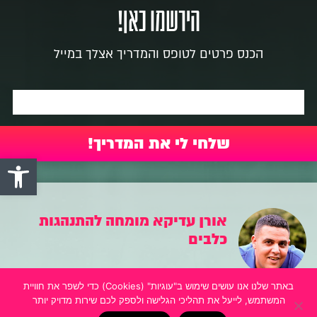
הירשמו כאן!
הכנס פרטים לטופס והמדריך אצלך במייל
פתח סרגל 
אורן עדיקא מומחה להתנהגות
כלבים
וידאו הוא הכלי קידום מספר אחת! מהרגע
שהכנסתי וידאו לעסק, הוא זינק בעשרות
באתר שלנו אנו עושים שימוש ב"עוגיות" (Cookies) כדי לשפר את חוויית
אחוזים
המשתמש, לייעל את תהליכי הגלישה ולספק לכם שירות מדויק יותר