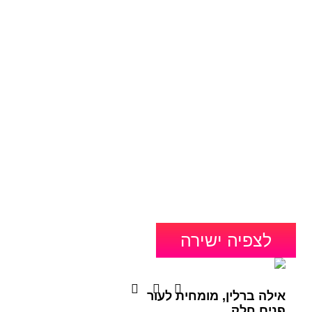
בחינם
ניגודיות הפוכה
רקע בהיר
יש למלא פרטים
הדגשת קישורים
פונט קריא
והשיעור הראשון
איפוס
אצלך במייל
אילה ברלין, מומחית לעור
פנים חלק