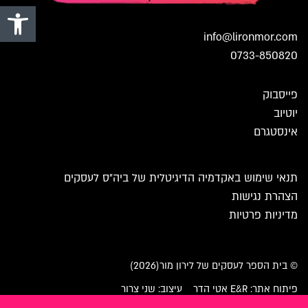
פתח סרגל 
info@lironmor.com
0733-850820
פייסבוק
יוטיוב
אינסטגרם
תנאי שימוש באקדמיה הדיגיטלית של ביה״ס לעסקים
הצהרת נגישות
מדיניות פרטיות
© בית הספר לעסקים של לירון מור(2026)
פיתוח אתר: E&R אטי הדר
עיצוב: שני צרור