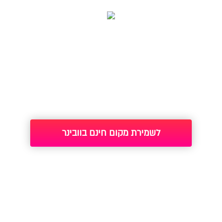
וובינר חשיפה לתכנית הליווי העסקי ריסטארט
לעסקים, הפורמט החדש! 18.05.20 בשעה
10:00
לשמירת מקום חינם בוובינר