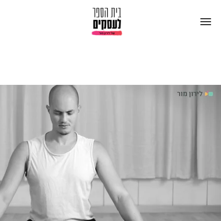
"וידאו הפך להיות הדרך בה אני מתקשר עם
העולם.. כל הזמן יש פעילות זורמת, יש
לקוחות, יש טלפונים, יש התעניינות" אסף
זלמנוביץ' מורה ליוגה ואקרו-יוגה